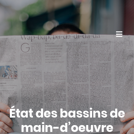
État des bassins de
main-d’oeuvre