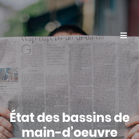
État des bassins de
main-d’oeuvre