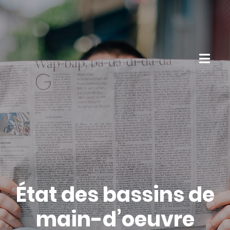
État des bassins de
main-d’oeuvre