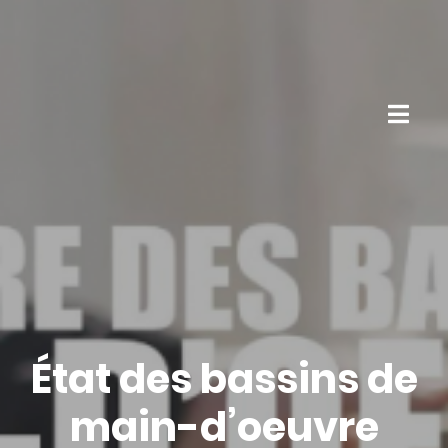
État des bassins de
main-d’oeuvre