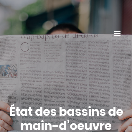
État des bassins de
main-d’oeuvre