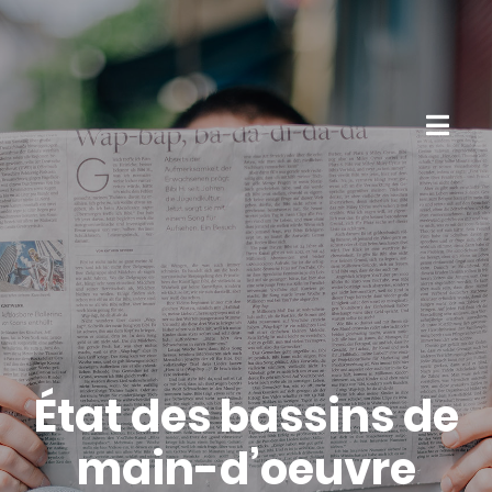
État des bassins de
main-d’oeuvre