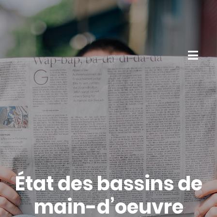
État des bassins de
main-d’oeuvre