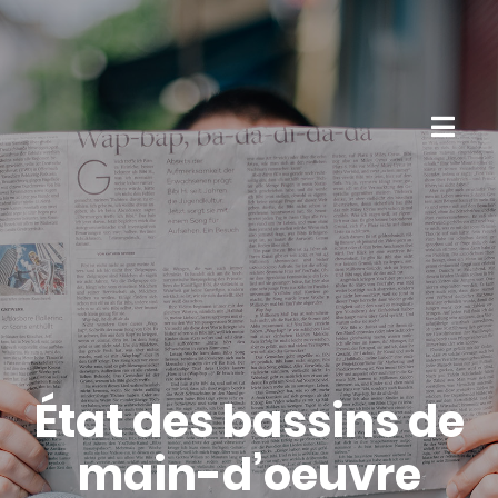
État des bassins de
main-d’oeuvre