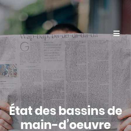
État des bassins de
main-d’oeuvre