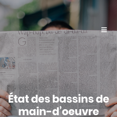
État des bassins de
main-d’oeuvre