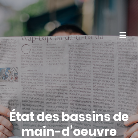
État des bassins de
main-d’oeuvre