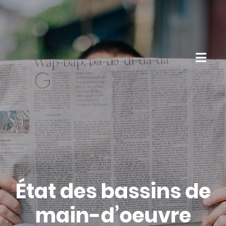
État des bassins de
main-d’oeuvre